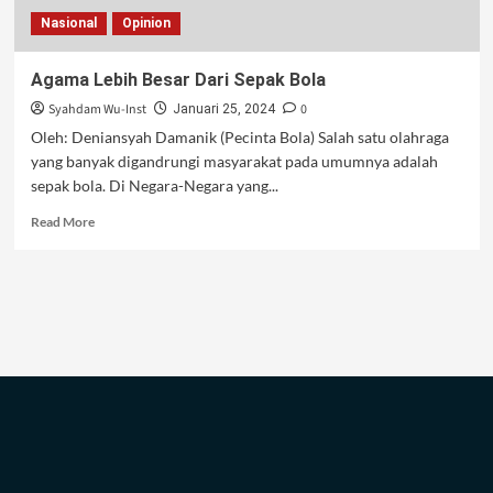
Nasional
Opinion
Agama Lebih Besar Dari Sepak Bola
Syahdam Wu-Inst
0
Januari 25, 2024
Oleh: Deniansyah Damanik (Pecinta Bola) Salah satu olahraga
yang banyak digandrungi masyarakat pada umumnya adalah
sepak bola. Di Negara-Negara yang...
Read
Read More
more
about
Agama
Lebih
Besar
Dari
Sepak
Bola