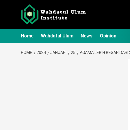
Skip
to
content
Home
Wahdatul Ulum
News
Opinion
HOME
2024
JANUARI
25
AGAMA LEBIH BESAR DARI