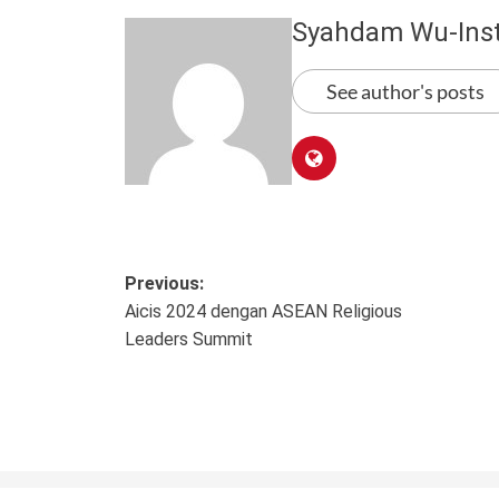
Syahdam Wu-Ins
See author's posts
Post
Previous:
Aicis 2024 dengan ASEAN Religious
navigation
Leaders Summit