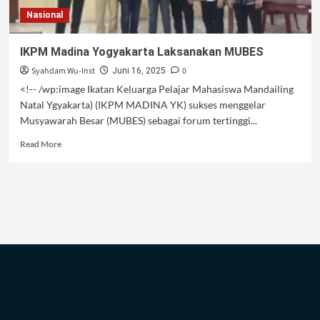
Nasional
IKPM Madina Yogyakarta Laksanakan MUBES
Syahdam Wu-Inst
0
Juni 16, 2025
<!-- /wp:image Ikatan Keluarga Pelajar Mahasiswa Mandailing
Natal Ygyakarta) (IKPM MADINA YK) sukses menggelar
Musyawarah Besar (MUBES) sebagai forum tertinggi...
Read
Read More
more
about
IKPM
Madina
Yogyakarta
Laksanakan
MUBES