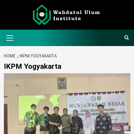
Skip
to
content
Primary
Menu
HOME
IKPM YOGYAKARTA
IKPM Yogyakarta