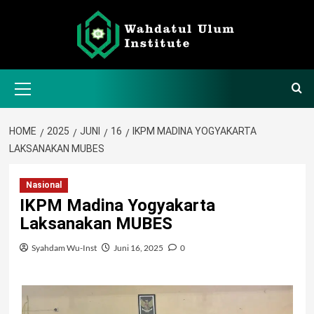
Skip
to
content
Primary
Menu
HOME
2025
JUNI
16
IKPM MADINA YOGYAKARTA
LAKSANAKAN MUBES
Nasional
IKPM Madina Yogyakarta
Laksanakan MUBES
Syahdam Wu-Inst
Juni 16, 2025
0