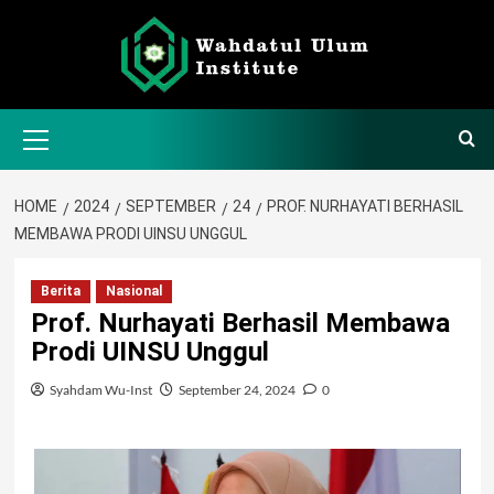
Skip
to
content
Primary
Menu
HOME
2024
SEPTEMBER
24
PROF. NURHAYATI BERHASIL
MEMBAWA PRODI UINSU UNGGUL
Berita
Nasional
Prof. Nurhayati Berhasil Membawa
Prodi UINSU Unggul
Syahdam Wu-Inst
September 24, 2024
0