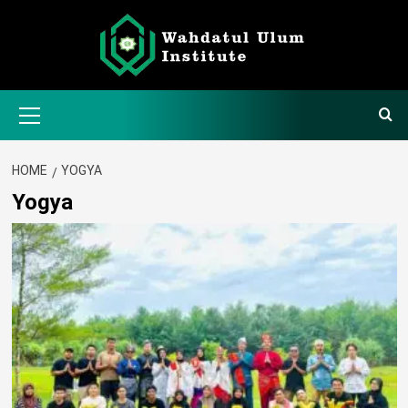
Skip
to
content
Primary
Menu
HOME
YOGYA
Yogya