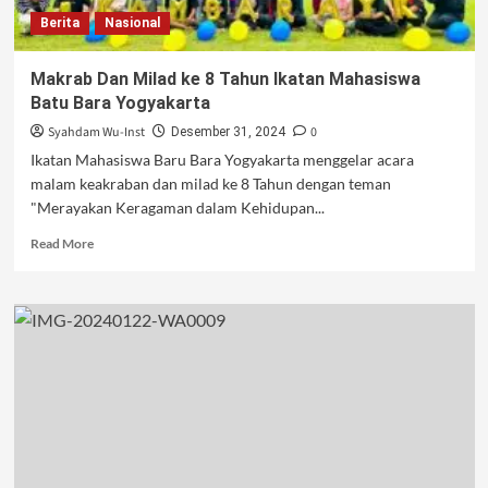
Berita
Nasional
Makrab Dan Milad ke 8 Tahun Ikatan Mahasiswa
Batu Bara Yogyakarta
Syahdam Wu-Inst
0
Desember 31, 2024
Ikatan Mahasiswa Baru Bara Yogyakarta menggelar acara
malam keakraban dan milad ke 8 Tahun dengan teman
"Merayakan Keragaman dalam Kehidupan...
Read
Read More
more
about
Makrab
Dan
Milad
ke
8
Tahun
Ikatan
Mahasiswa
Batu