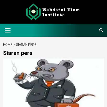
Skip
to
content
Primary
Menu
HOME
SIARAN PERS
Siaran pers