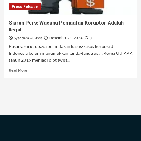
Press Release
Siaran Pers: Wacana Pemaafan Koruptor Adalah
Ilegal
Syahdam Wu-Inst
0
Desember 23, 2024
Pasang surut upaya penindakan kasus-kasus korupsi di
Indonesia belum menunjukkan tanda-tanda usai. Revisi UU KPK
tahun 2019 menjadi plot twist...
Read
Read More
more
about
Siaran
Pers:
Wacana
Pemaafan
Koruptor
Adalah
Ilegal