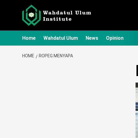
Skip
to
content
Home
Wahdatul Ulum
News
Opinion
HOME
ROPEG MENYAPA