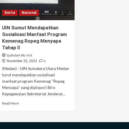
Berita
Nasional
UIN Sumut Mendapatkan
Sosialisasi Manfaat Program
Kemenag Ropeg Menyapa
Tahap II
Syahdam Wu-Inst
0
November 25, 2023
(Medan) - UIN Sumatera Utara Medan
turut mendapatkan sosialisasi
manfaat program Kemenag "Ropeg
Menyapa" yang diplopori Biro
Kepegawaian Sekretariat Jenderal...
Read
Read More
more
about
UIN
Sumut