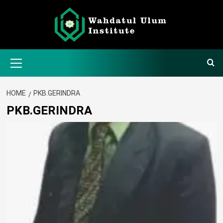
Skip
to
content
Primary
Menu
HOME
PKB.GERINDRA
PKB.GERINDRA