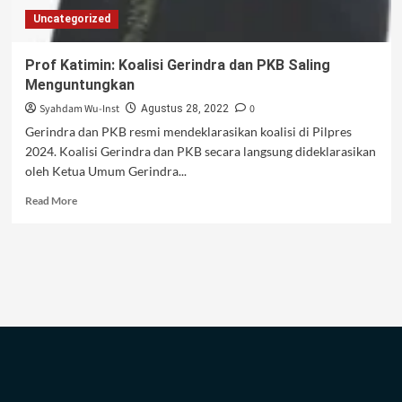
Uncategorized
Prof Katimin: Koalisi Gerindra dan PKB Saling
Menguntungkan
Syahdam Wu-Inst
0
Agustus 28, 2022
Gerindra dan PKB resmi mendeklarasikan koalisi di Pilpres
2024. Koalisi Gerindra dan PKB secara langsung dideklarasikan
oleh Ketua Umum Gerindra...
Read
Read More
more
about
Prof
Katimin:
Koalisi
Gerindra
dan
PKB
Saling
Menguntungkan