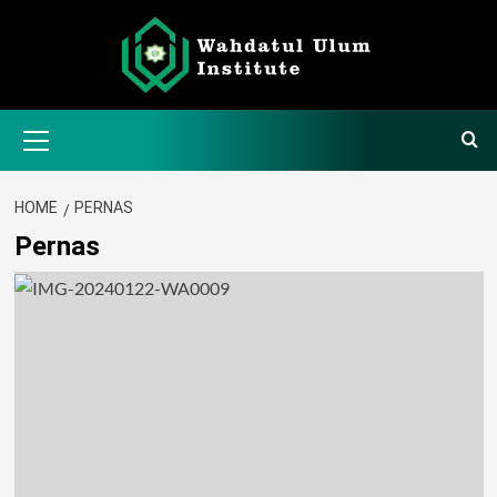
Skip
to
content
Primary
Menu
HOME
PERNAS
Pernas