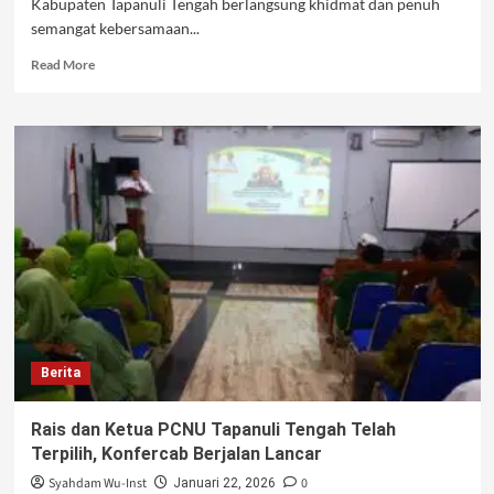
Kabupaten Tapanuli Tengah berlangsung khidmat dan penuh
semangat kebersamaan...
Read
Read More
more
about
Rais
Syuriyah
dan
Ketua
PCNU
Tapanuli
Tengah
Terpilih
Tegaskan
Pentingnya
Kembali
Merajut
Berita
Kebersamaan
Rais dan Ketua PCNU Tapanuli Tengah Telah
Terpilih, Konfercab Berjalan Lancar
Syahdam Wu-Inst
0
Januari 22, 2026