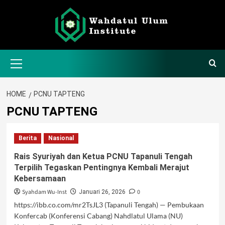
Skip
to
content
Primary
Menu
HOME
PCNU TAPTENG
PCNU TAPTENG
Berita
Nasional
Rais Syuriyah dan Ketua PCNU Tapanuli Tengah
Terpilih Tegaskan Pentingnya Kembali Merajut
Kebersamaan
Syahdam Wu-Inst
0
Januari 26, 2026
https://ibb.co.com/mr2TsJL3 (Tapanuli Tengah) — Pembukaan
Konfercab (Konferensi Cabang) Nahdlatul Ulama (NU)