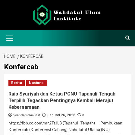
Skip
to
content
Primary
Menu
HOME
KONFERCAB
Konfercab
Berita
Nasional
Rais Syuriyah dan Ketua PCNU Tapanuli Tengah
Terpilih Tegaskan Pentingnya Kembali Merajut
Kebersamaan
Syahdam Wu-Inst
0
Januari 26, 2026
https://ibb.co.com/mr2TsJL3 (Tapanuli Tengah) — Pembukaan
Konfercab (Konferensi Cabang) Nahdlatul Ulama (NU)