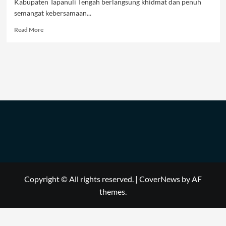
Kabupaten Tapanuli Tengah berlangsung khidmat dan penuh
semangat kebersamaan...
Read
Read More
more
about
Rais
Syuriyah
dan
Ketua
PCNU
Tapanuli
Tengah
Terpilih
Tegaskan
Pentingnya
Kembali
Merajut
Kebersamaan
Copyright © All rights reserved.
|
CoverNews
by AF
themes.