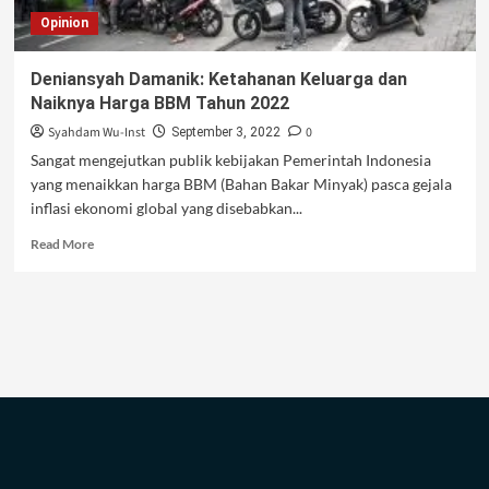
Opinion
Deniansyah Damanik: Ketahanan Keluarga dan
Naiknya Harga BBM Tahun 2022
Syahdam Wu-Inst
0
September 3, 2022
Sangat mengejutkan publik kebijakan Pemerintah Indonesia
yang menaikkan harga BBM (Bahan Bakar Minyak) pasca gejala
inflasi ekonomi global yang disebabkan...
Read
Read More
more
about
Deniansyah
Damanik:
Ketahanan
Keluarga
dan
Naiknya
Harga
BBM
Tahun