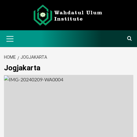
Skip
to
content
Primary
Menu
HOME
JOGJAKARTA
Jogjakarta