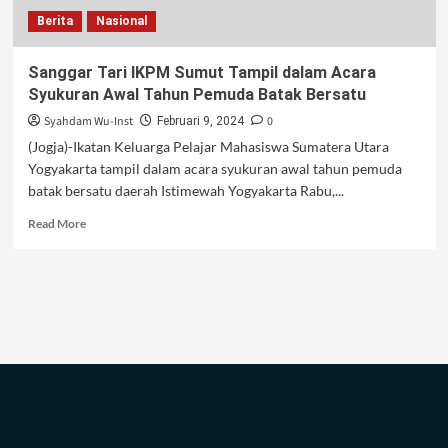
Berita
Nasional
Sanggar Tari IKPM Sumut Tampil dalam Acara
Syukuran Awal Tahun Pemuda Batak Bersatu
Syahdam Wu-Inst
0
Februari 9, 2024
(Jogja)-Ikatan Keluarga Pelajar Mahasiswa Sumatera Utara
Yogyakarta tampil dalam acara syukuran awal tahun pemuda
batak bersatu daerah Istimewah Yogyakarta Rabu,...
Read
Read More
more
about
Sanggar
Tari
IKPM
Sumut
Tampil
dalam
Acara
Syukuran
Awal