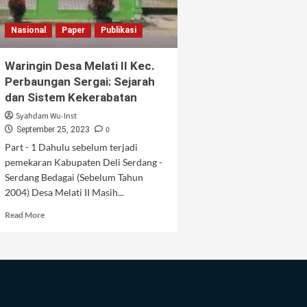
Nasional
Paper
Publikasi
Waringin Desa Melati II Kec.
Perbaungan Sergai: Sejarah
dan Sistem Kekerabatan
Syahdam Wu-Inst
0
September 25, 2023
Part - 1 Dahulu sebelum terjadi
pemekaran Kabupaten Deli Serdang -
Serdang Bedagai (Sebelum Tahun
2004) Desa Melati II Masih...
Read
Read More
more
about
Waringin
Desa
Melati
II
Kec.