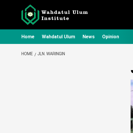
Skip
to
content
Home
Wahdatul Ulum
News
Opinion
HOME
JLN. WARINGIN