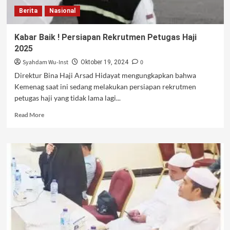
Berita
Nasional
Kabar Baik ! Persiapan Rekrutmen Petugas Haji
2025
Syahdam Wu-Inst
0
Oktober 19, 2024
Direktur Bina Haji Arsad Hidayat mengungkapkan bahwa
Kemenag saat ini sedang melakukan persiapan rekrutmen
petugas haji yang tidak lama lagi...
Read
Read More
more
about
Kabar
Baik
!
Persiapan
Rekrutmen
Petugas
Haji
2025