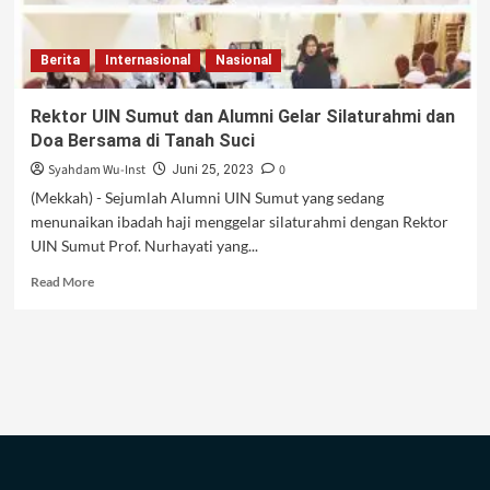
Berita
Internasional
Nasional
Rektor UIN Sumut dan Alumni Gelar Silaturahmi dan
Doa Bersama di Tanah Suci
Syahdam Wu-Inst
0
Juni 25, 2023
(Mekkah) - Sejumlah Alumni UIN Sumut yang sedang
menunaikan ibadah haji menggelar silaturahmi dengan Rektor
UIN Sumut Prof. Nurhayati yang...
Read
Read More
more
about
Rektor
UIN
Sumut
dan
Alumni
Gelar
Silaturahmi
dan