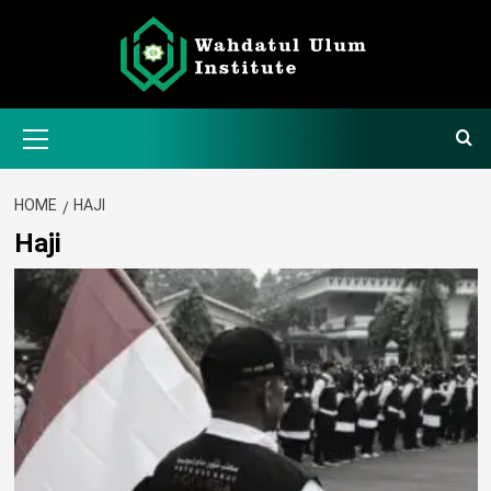
Skip
to
content
Primary
Menu
HOME
HAJI
Haji