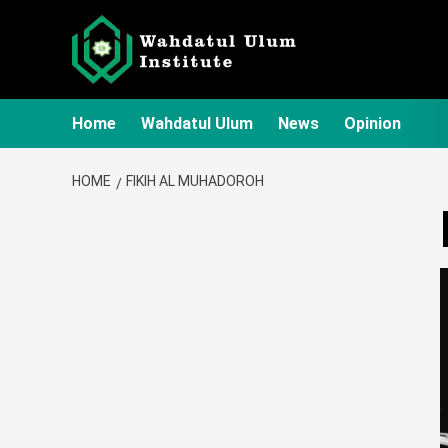
Skip
to
content
Home
Wahdatul Ulum
News
Opinion
HOME
FIKIH AL MUHADOROH