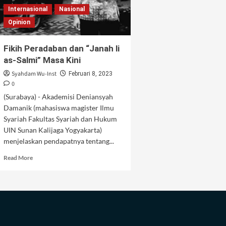
Internasional
Nasional
Opinion
Fikih Peradaban dan “Janah li
as-Salmi” Masa Kini
Syahdam Wu-Inst
Februari 8, 2023
0
(Surabaya) - Akademisi Deniansyah
Damanik (mahasiswa magister Ilmu
Syariah Fakultas Syariah dan Hukum
UIN Sunan Kalijaga Yogyakarta)
menjelaskan pendapatnya tentang...
Read
Read More
more
about
Fikih
Peradaban
dan
“Janah
li