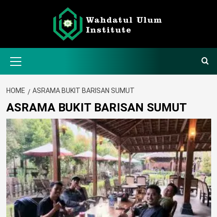
Skip
to
content
Primary
Menu
HOME
ASRAMA BUKIT BARISAN SUMUT
ASRAMA BUKIT BARISAN SUMUT