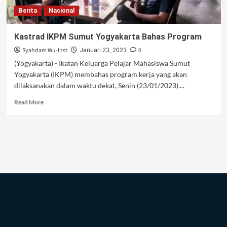
Berita
Nasional
Kastrad IKPM Sumut Yogyakarta Bahas Program
Syahdam Wu-Inst
0
Januari 23, 2023
(Yogyakarta) - Ikatan Keluarga Pelajar Mahasiswa Sumut
Yogyakarta (IKPM) membahas program kerja yang akan
dilaksanakan dalam waktu dekat, Senin (23/01/2023)....
Read
Read More
more
about
Kastrad
IKPM
Sumut
Yogyakarta
Bahas
Program