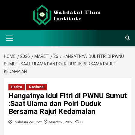
Skip
to
content
Primary
Menu
HOME
2026
MARET
26
HANGATNYA IDUL FITRI DI PWNU
SUMUT :SAAT ULAMA DAN POLRI DUDUK BERSAMA RAJUT
KEDAMAIAN
Berita
Nasional
Hangatnya Idul Fitri di PWNU Sumut
:Saat Ulama dan Polri Duduk
Bersama Rajut Kedamaian
Syahdam Wu-Inst
Maret 26, 2026
0