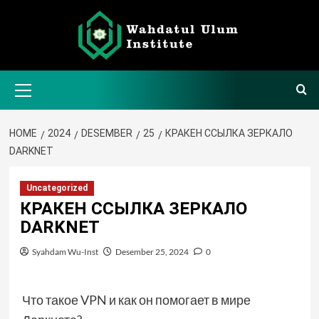
Skip
to
content
Primary
Menu
HOME
2024
DESEMBER
25
КРАКЕН ССЫЛКА ЗЕРКАЛО
DARKNET
Uncategorized
КРАКЕН ССЫЛКА ЗЕРКАЛО
DARKNET
Syahdam Wu-Inst
Desember 25, 2024
0
Что такое VPN и как он помогает в мире