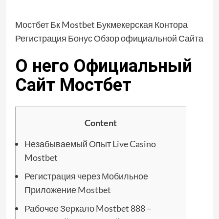
Мостбет Бк Mostbet Букмекерская Контора
Регистрация Бонус Обзор официальной Сайта
О него Официальный
Сайт Мостбет
Content
Незабываемый Опыт Live Casino
Mostbet
Регистрация через Мобильное
Приложение Mostbet
Рабочее Зеркало Mostbet 888 –