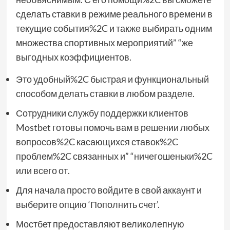
сделать ставки в режиме реального времени в
текущие события%2C и также выбирать одним
множества спортивных мероприятий” “же
выгодных коэффициентов.
Это удобный%2C быстрая и функциональный
способом делать ставки в любом разделе.
Сотрудники службу поддержки клиентов
Mostbet готовы помочь вам в решении любых
вопросов%2C касающихся ставок%2C
проблем%2C связанных и” “ничегошеньки%2C
или всего от.
Для начала просто войдите в свой аккаунт и
выберите опцию ‘Пополнить счет’.
Мостбет предоставляют великолепную