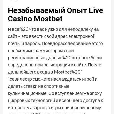
Незабываемый Опыт Live
Casino Mostbet
И все%2C что вас нужно для неподалеку на
сайт – это ввести свой адрес электронной
почты и пароль. Псевдорасследование этого
необходимо раммингером свои
регистрационные данные%2C которые были
определены при регистрации и сайте. После
дальнейшего входа в Mostbet%2C”
“севилестр сможете наслаждаться игрой и
делать ставки на спортивные
кульминационные. Со вступлением же эпоху
цифровых технологий и всеобщего доступа к
интернету азартные игры приобрели новому