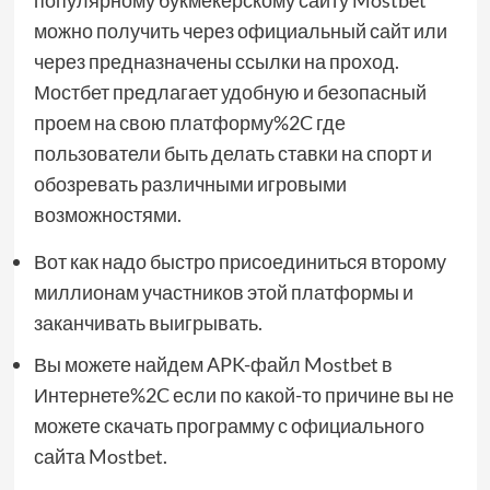
популярному букмекерскому сайту Mostbet
можно получить через официальный сайт или
через предназначены ссылки на проход.
Мостбет предлагает удобную и безопасный
проем на свою платформу%2C где
пользователи быть делать ставки на спорт и
обозревать различными игровыми
возможностями.
Вот как надо быстро присоединиться второму
миллионам участников этой платформы и
заканчивать выигрывать.
Вы можете найдем APK-файл Mostbet в
Интернете%2C если по какой-то причине вы не
можете скачать программу с официального
сайта Mostbet.