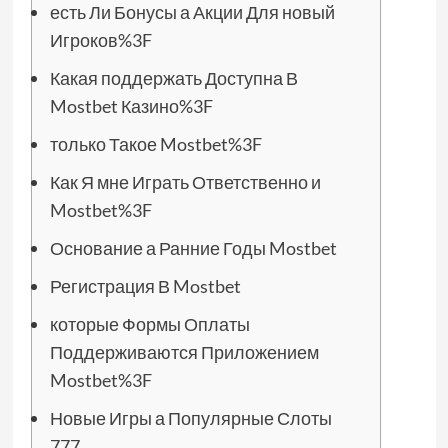
есть Ли Бонусы а Акции Для новый
Игроков%3F
Какая поддержать Доступна В
Mostbet Казино%3F
только Такое Mostbet%3F
Как Я мне Играть Ответственно и
Mostbet%3F
Основание а Ранние Годы Mostbet
Регистрация В Mostbet
которые Формы Оплаты
Поддерживаются Приложением
Mostbet%3F
Новые Игры а Популярные Слоты
777