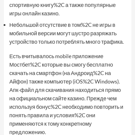
спортивную книгу%2C а также популярные
игры онлайн казино.
Небольшой отсутствие в том%2C не игры в
мобильной версии могут шустро разряжать
устройство только потреблять много трафика.
Есть вчитывалось mobile приложение
Мостбет%2C которые вы смогу бесплатно
скачать на смартфон (на Андроид%2C на
Айфон) также компьютер (iOS%2C Windows).
Апк-файл для скачивания находиться прямо
на официальном сайте казино. Прежде чем
используя бонус%2C необходимо повторить и
понять правила и условия%2C они
применяются к тому конкретному
предложению.