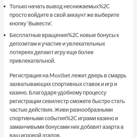
Только начать вывод неснижаемых%2C
просто войдите в свой аккаунт же выберите
кнопку ‘Вывести’.
Бесплатные вращения%2C новые бонусы к
депозитам и участие и увлекательных
лотереях делают игру еще более
привлекательной.
Регистрация на Mostbet лежит дверь в смаррь
захватывающих спортивных ставок и игр и
казино. Благодаря удобному процессу
регистрации севилестр сможете быстро стать
частью действия. Живи разнообразными
спортивными события%2C играми казино и
заманчивыми бонусами них добавят азарта а
ваш игровой этапов.