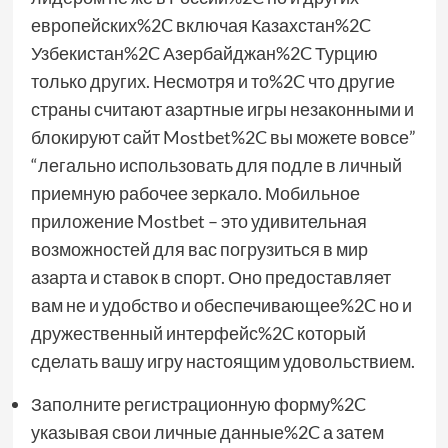
европейских%2C включая Казахстан%2C
Узбекистан%2C Азербайджан%2C Турцию
только других. Несмотря и то%2C что другие
страны считают азартные игры незаконными и
блокируют сайт Mostbet%2C вы можете вовсе”
“легально использовать для подле в личный
приемную рабочее зеркало. Мобильное
приложение Mostbet – это удивительная
возможностей для вас погрузиться в мир
азарта и ставок в спорт. Оно предоставляет
вам не и удобство и обеспечивающее%2C но и
дружественный интерфейс%2C который
сделать вашу игру настоящим удовольствием.
Заполните регистрационную форму%2C
указывая свои личные данные%2C а затем