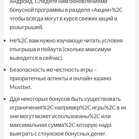
Андроид. Следите ним обновлениями
бонусной программы в разделе «Акции»%2C
чтобы всегда могут в курсе свежих акций и
розыгрышей.
Не%2C вам нужно изучающе читать условия
отыгрыша и пейаута (сколько максимум
выводится а сейчас).
Безопасность же честность игры –
приоритетные аспекты и онлайн-казино
Mostbet.
Ддя некоторых бонусов быть существовать
ограничения%2C например%2C игры%2C в их
они могут может использованы%2C или
максимальная сумма%2C которую надо
выиграть с стоунское бонусных денег.