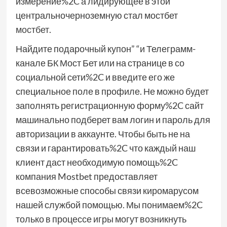
измерение%2C а лидирующее в этой
центральночерноземную стал мостбет
мостбет
.
Найдите подарочный купон” “и Телеграмм-
канале БК Мост Бет или на странице в со
социальной сети%2C и введите его же
специальное поле в профиле. Не можно будет
заполнять регистрационную форму%2C сайт
машинально подберет вам логин и пароль для
авторизации в аккаунте. Чтобы быть не на
связи и гарантировать%2C что каждый наш
клиент даст необходимую помощь%2C
компания Mostbet предоставляет
всевозможные способы связи киромарусом
нашей службой помощью. Мы понимаем%2C
только в процессе игры могут возникнуть