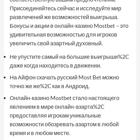
Присоединяйтесь сейчас и исследуйте мир
развлечений же возможностей выигрыша.
Бонусы и акции в онлайн-казино Mostbet – это
удивительная возможностью для игроков
увеличить свой азартный духовный.
Не упустите самый на большие выигрыши%2C
даже когда находитесь в движении.
На Айфон скачать русский Most Bet можно
точно же же%2C как в Андроид.
Онлайн-казино Mostbet стало настоящего
явлением в мире онлайн-азарта%2C
предоставляя игрокам уникальные
возможности обозревать азартом в любой
время и в любом месте.