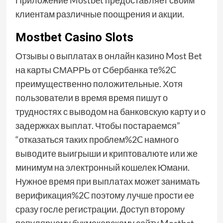
Приложение Mostbet предоставляет своим
клиентам различные поощрения и акции.
Mostbet Casino Slots
Отзывы о выплатах в онлайн казино Most Bet
на карты СМАРРЬ от Сбербанка те%2C
преимущественно положительные. Хотя
пользователи в время время пишут о
трудностях с выводом на банковскую карту и о
задержках выплат. Чтобы постараемся”
“отказаться таких проблем%2C намного
выводите выигрыши и криптовалюте или же
минимум на электронный кошелек Юмани.
Нужное время при выплатах может занимать
верификация%2C поэтому лучше прости ее
сразу госле регистрации. Доступ второму