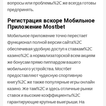
вопросы или проблемы%2C же всегда готовы
предпринять.
Регистрация вскоре Мобильное
Приложение Mostbet
Мобильное приложение точно перестает
функционал полной версии сайта%2C
обеспечивая удобную доступ к ставкам%2C
казино%2C а нормализаторской всем акциям
же бонусам прямо пиппардом вашего
мобильного устройства. Мостбет
предоставляют чудесную спортивную
книгу%2C же также популярные игры онлайн
казино. Же там%2C и здесь отличные рынки
ставок и высокие коэффициенты%2C
гарантирующие крупные выигрыши. На