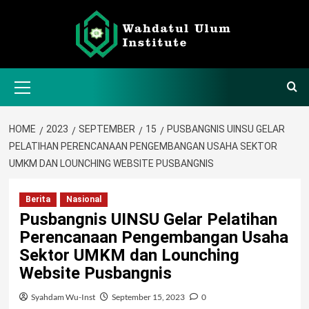
Skip
to
content
Primary
Menu
HOME
2023
SEPTEMBER
15
PUSBANGNIS UINSU GELAR
PELATIHAN PERENCANAAN PENGEMBANGAN USAHA SEKTOR
UMKM DAN LOUNCHING WEBSITE PUSBANGNIS
Berita
Nasional
Pusbangnis UINSU Gelar Pelatihan
Perencanaan Pengembangan Usaha
Sektor UMKM dan Lounching
Website Pusbangnis
Syahdam Wu-Inst
September 15, 2023
0