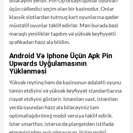
biləcəyim yerdir. Pin-Up onlayn qumar oyunları
üçün cəlbedici seçim olan bir kazinodur. Onlar
klassik slotlardan tutmuş kart oyunlarına qədər
müxtəlif oyunlar təklif edirlər. Mən burada bəzi
maraqlı yeniliklər tapdım və yüksək keyfiyyətli
qrafikadan həzz ala bildim.
Android Və Iphone Üçün Apk Pin
Upwards Uyğulamasının
Yüklənməsi
Yüksək reytinq həm də kazinonun ədalətli oyunu
təmin etdiyini və yüksək keyfiyyət standartlarına
riayət etdiyini göstərir. İstənilən vaxt, istənilən
yerdə oyundan həzz ala biləcəyiniz tam
optimallaşdırılmış mobil versiya təklif edirik.
İstər smartfon, istərsə də planşetdən istifadə
etməyinizdən asılı olmayaraq, bizim mobil