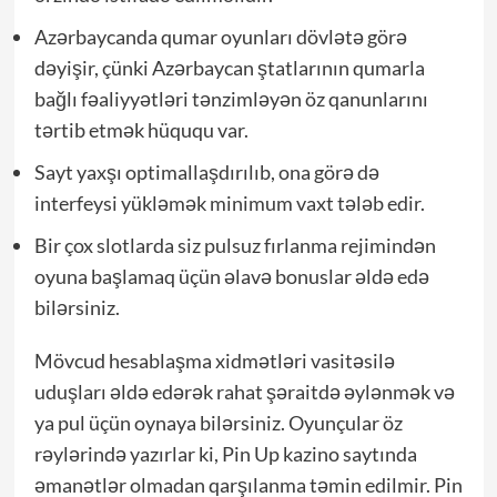
Azərbaycanda qumar oyunları dövlətə görə
dəyişir, çünki Azərbaycan ştatlarının qumarla
bağlı fəaliyyətləri tənzimləyən öz qanunlarını
tərtib etmək hüququ var.
Sayt yaxşı optimallaşdırılıb, ona görə də
interfeysi yükləmək minimum vaxt tələb edir.
Bir çox slotlarda siz pulsuz fırlanma rejimindən
oyuna başlamaq üçün əlavə bonuslar əldə edə
bilərsiniz.
Mövcud hesablaşma xidmətləri vasitəsilə
uduşları əldə edərək rahat şəraitdə əylənmək və
ya pul üçün oynaya bilərsiniz. Oyunçular öz
rəylərində yazırlar ki, Pin Up kazino saytında
əmanətlər olmadan qarşılanma təmin edilmir. Pin