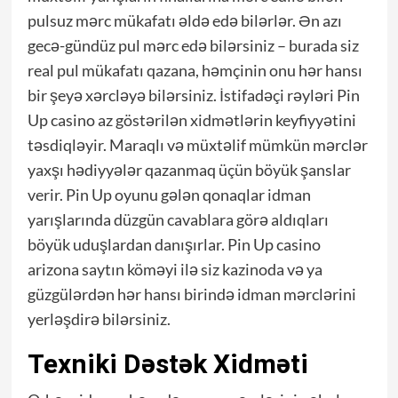
pulsuz mərc mükafatı əldə edə bilərlər. Ən azı
gecə-gündüz pul mərc edə bilərsiniz – burada siz
real pul mükafatı qazana, həmçinin onu hər hansı
bir şeyə xərcləyə bilərsiniz. İstifadəçi rəyləri Pin
Up casino az göstərilən xidmətlərin keyfiyyətini
təsdiqləyir. Maraqlı və müxtəlif mümkün mərclər
yaxşı hədiyyələr qazanmaq üçün böyük şanslar
verir. Pin Up oyunu gələn qonaqlar idman
yarışlarında düzgün cavablara görə aldıqları
böyük uduşlardan danışırlar. Pin Up casino
arizona saytın köməyi ilə siz kazinoda və ya
güzgülərdən hər hansı birində idman mərclərini
yerləşdirə bilərsiniz.
Texniki Dəstək Xidməti