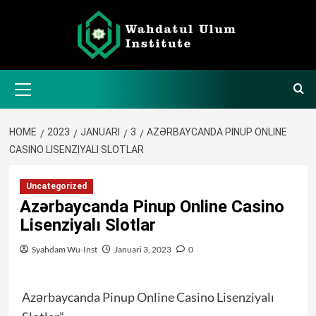
Skip
to
content
Primary
Menu
HOME
2023
JANUARI
3
AZƏRBAYCANDA PINUP ONLINE
CASINO LISENZIYALI SLOTLAR
Uncategorized
Azərbaycanda Pinup Online Casino
Lisenziyalı Slotlar
Syahdam Wu-Inst
Januari 3, 2023
0
Azərbaycanda Pinup Online Casino Lisenziyalı