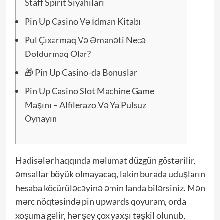
Staff Spirit Siyahıları
Pin Up Casino Və İdman Kitabı
Pul Çıxarmaq Və Əmanəti Necə
Doldurmaq Olar?
🎁 Pin Up Casino-da Bonuslar
Pin Up Casino Slot Machine Game
Maşını – Alfilerazo Və Ya Pulsuz
Oynayın
Hadisələr haqqında məlumat düzgün göstərilir,
əmsallar böyük olmayacaq, lakin burada uduşların
hesaba köçürüləcəyinə əmin landa bilərsiniz. Mən
mərc nöqtəsində pin upwards qoyuram, orda
xoşuma gəlir, hər şey çox yaxşı təşkil olunub,