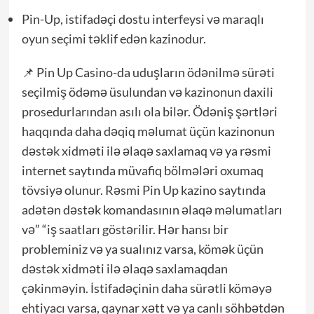
Pin-Up, istifadəçi dostu interfeysi və maraqlı
oyun seçimi təklif edən kazinodur.
📌 Pin Up Casino-da uduşların ödənilmə sürəti
seçilmiş ödəmə üsulundan və kazinonun daxili
prosedurlarından asılı ola bilər. Ödəniş şərtləri
haqqında daha dəqiq məlumat üçün kazinonun
dəstək xidməti ilə əlaqə saxlamaq və ya rəsmi
internet saytında müvafiq bölmələri oxumaq
tövsiyə olunur. Rəsmi Pin Up kazino saytında
adətən dəstək komandasının əlaqə məlumatları
və” “iş saatları göstərilir. Hər hansı bir
probleminiz və ya sualınız varsa, kömək üçün
dəstək xidməti ilə əlaqə saxlamaqdan
çəkinməyin. İstifadəçinin daha sürətli köməyə
ehtiyacı varsa, qaynar xətt və ya canlı söhbətdən