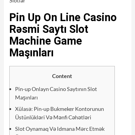
Slotlar”
Pin Up On Line Casino
Rəsmi Saytı Slot
Machine Game
Maşınları
Content
Pin-up Onlayn Casino Saytının Slot
Maşınları
Xülasə: Pin-up Bukmeker Kontorunun
Üstünlükləri Və Mənfi Cəhətləri
Slot Oynamaq Və Idmana Mərc Etmək