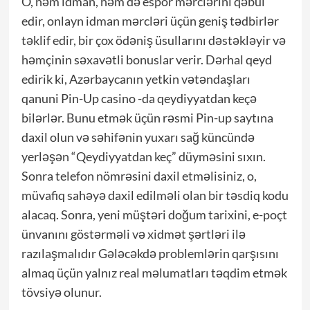
O, həm idman, həm də espor mərclərini qəbul
edir, onlayn idman mərcləri üçün geniş tədbirlər
təklif edir, bir çox ödəniş üsullarını dəstəkləyir və
həmçinin səxavətli bonuslar verir. Dərhal qeyd
edirik ki, Azərbaycanın yetkin vətəndaşları
qanuni Pin-Up casino -da qeydiyyatdan keçə
bilərlər. Bunu etmək üçün rəsmi Pin-up saytına
daxil olun və səhifənin yuxarı sağ küncündə
yerləşən “Qeydiyyatdan keç” düyməsini sıxın.
Sonra telefon nömrəsini daxil etməlisiniz, o,
müvafiq sahəyə daxil edilməli olan bir təsdiq kodu
alacaq. Sonra, yeni müştəri doğum tarixini, e-poçt
ünvanını göstərməli və xidmət şərtləri ilə
razılaşmalıdır Gələcəkdə problemlərin qarşısını
almaq üçün yalnız real məlumatları təqdim etmək
tövsiyə olunur.