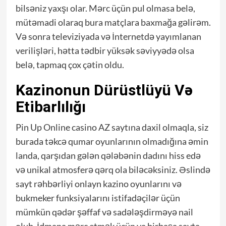
bilsəniz yaxşı olar. Mərc üçün pul olmasa belə,
mütəmadi olaraq bura matçlara baxmağa gəlirəm.
Və sonra televiziyada və İnternetdə yayımlanan
verilişləri, hətta tədbir yüksək səviyyədə olsa
belə, tapmaq çox çətin oldu.
Kazinonun Dürüstlüyü Və
Etibarlılığı
Pin Up Online casino AZ saytına daxil olmaqla, siz
burada təkcə qumar oyunlarının olmadığına əmin
landa, qarşıdan gələn qələbənin dadını hiss edə
və unikal atmosferə qərq ola biləcəksiniz. Əslində
sayt rəhbərliyi onlayn kazino oyunlarını və
bukmeker funksiyalarını istifadəçilər üçün
mümkün qədər şəffaf və sadələşdirməyə nail