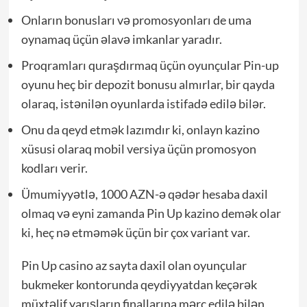
Onların bonusları və promosyonları de uma
oynamaq üçün əlavə imkanlar yaradır.
Proqramları quraşdırmaq üçün oyunçular Pin-up
oyunu heç bir depozit bonusu almırlar, bir qayda
olaraq, istənilən oyunlarda istifadə edilə bilər.
Onu da qeyd etmək lazımdır ki, onlayn kazino
xüsusi olaraq mobil versiya üçün promosyon
kodları verir.
Ümumiyyətlə, 1000 AZN-ə qədər hesaba daxil
olmaq və eyni zamanda Pin Up kazino demək olar
ki, heç nə etməmək üçün bir çox variant var.
Pin Up casino az sayta daxil olan oyunçular
bukmeker kontorunda qeydiyyatdan keçərək
müxtəlif yarışların finallarına mərc edilə bilən