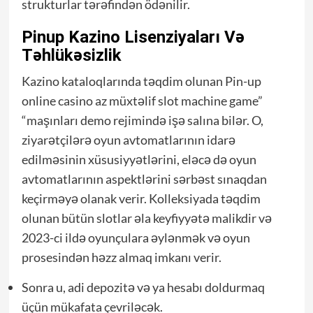
strukturlar tərəfindən ödənilir.
Pinup Kazino Lisenziyaları Və
Təhlükəsizlik
Kazino kataloqlarında təqdim olunan Pin-up
online casino az müxtəlif slot machine game”
“maşınları demo rejimində işə salına bilər. O,
ziyarətçilərə oyun avtomatlarının idarə
edilməsinin xüsusiyyətlərini, eləcə də oyun
avtomatlarının aspektlərini sərbəst sınaqdan
keçirməyə olanak verir. Kolleksiyada təqdim
olunan bütün slotlar əla keyfiyyətə malikdir və
2023-ci ildə oyunçulara əylənmək və oyun
prosesindən həzz almaq imkanı verir.
Sonra u, adi depozitə və ya hesabı doldurmaq
üçün mükafata çevriləcək.