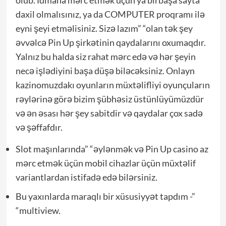
olub. İdmana mərc etmək üçün ya birbaşa sayta
daxil olmalısınız, ya da COMPUTER proqramı ilə
eyni şeyi etməlisiniz. Sizə lazım” “olan tək şey
əvvəlcə Pin Up şirkətinin qaydalarını oxumaqdır.
Yalnız bu halda siz rahat mərc edə və hər şeyin
necə işlədiyini başa düşə biləcəksiniz. Onlayn
kazinomuzdakı oyunların müxtəlifliyi oyunçuların
rəylərinə görə bizim şübhəsiz üstünlüyümüzdür
və ən əsası hər şey sabitdir və qaydalar çox sadə
və şəffafdır.
Slot maşınlarında” “əylənmək və Pin Up casino az
mərc etmək üçün mobil cihazlar üçün müxtəlif
variantlardan istifadə edə bilərsiniz.
Bu yaxınlarda maraqlı bir xüsusiyyət tapdım -”
“multiview.