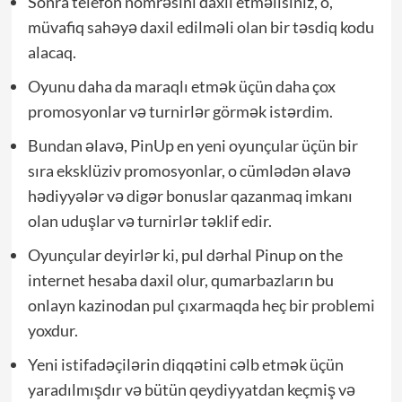
Sonra telefon nömrəsini daxil etməlisiniz, o,
müvafiq sahəyə daxil edilməli olan bir təsdiq kodu
alacaq.
Oyunu daha da maraqlı etmək üçün daha çox
promosyonlar və turnirlər görmək istərdim.
Bundan əlavə, PinUp en yeni oyunçular üçün bir
sıra eksklüziv promosyonlar, o cümlədən əlavə
hədiyyələr və digər bonuslar qazanmaq imkanı
olan uduşlar və turnirlər təklif edir.
Oyunçular deyirlər ki, pul dərhal Pinup on the
internet hesaba daxil olur, qumarbazların bu
onlayn kazinodan pul çıxarmaqda heç bir problemi
yoxdur.
Yeni istifadəçilərin diqqətini cəlb etmək üçün
yaradılmışdır və bütün qeydiyyatdan keçmiş və