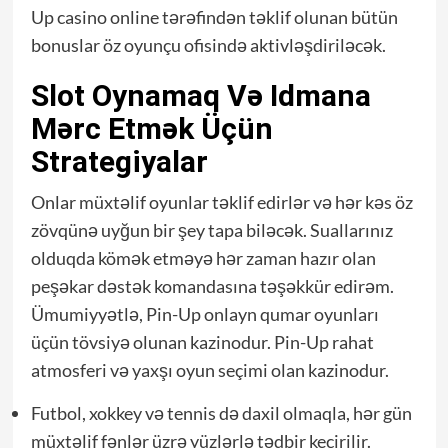
Up casino online tərəfindən təklif olunan bütün
bonuslar öz oyunçu ofisində aktivləşdiriləcək.
Slot Oynamaq Və Idmana
Mərc Etmək Üçün
Strategiyalar
Onlar müxtəlif oyunlar təklif edirlər və hər kəs öz
zövqünə uyğun bir şey tapa biləcək. Suallarınız
olduqda kömək etməyə hər zaman hazır olan
peşəkar dəstək komandasına təşəkkür edirəm.
Ümumiyyətlə, Pin-Up onlayn qumar oyunları
üçün tövsiyə olunan kazinodur. Pin-Up rahat
atmosferi və yaxşı oyun seçimi olan kazinodur.
Futbol, xokkey və tennis də daxil olmaqla, hər gün
müxtəlif fənlər üzrə yüzlərlə tədbir keçirilir.