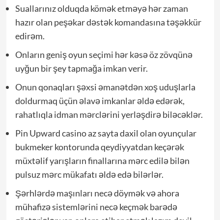
Suallarınız olduqda kömək etməyə hər zaman
hazır olan peşəkar dəstək komandasına təşəkkür
edirəm.
Onların geniş oyun seçimi hər kəsə öz zövqünə
uyğun bir şey tapmağa imkan verir.
Onun qonaqları şəxsi əmanətdən xoş uduşlarla
doldurmaq üçün əlavə imkanlar əldə edərək,
rahatlıqla idman mərclərini yerləşdirə biləcəklər.
Pin Upward casino az sayta daxil olan oyunçular
bukmeker kontorunda qeydiyyatdan keçərək
müxtəlif yarışların finallarına mərc edilə bilən
pulsuz mərc mükafatı əldə edə bilərlər.
Şərhlərdə maşınları necə döymək və ahora
mühafizə sistemlərini necə keçmək barədə