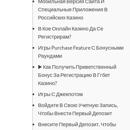
Мобильная Версия Сайта И
Специальные Приложения В
Российских Казино
В Кое Онлайн Казино Да Се
Регистрирам?
Игры Purchase Feature С Бонусными
Раундами
▶️ Как Получить Приветственный
Бонус За Регистрацию В Ггбет
Казино?
Игры С Джекпотом
Войдите В Свою Учетную Запись,
Чтобы Внести Первый Депозит
Внесите Первый Депозит, Чтобы