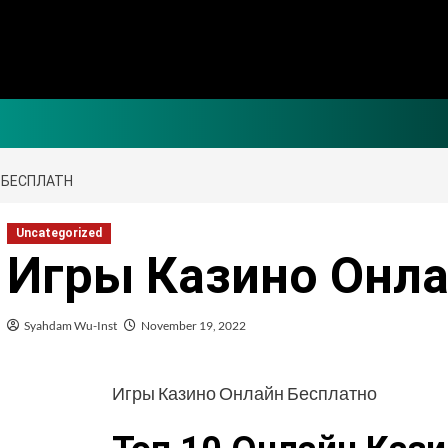
 БЕСПЛАТН
Uncategorized
Игры Казино Онла
Syahdam Wu-Inst
November 19, 2022
Игры Казино Онлайн Бесплатно