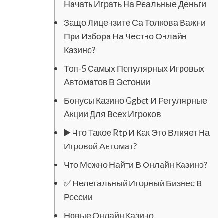
Начать Играть На Реальные Деньги
Защо Лицензите Са Толкова Важни
При Избора На Честно Онлайн
Казино?
Топ-5 Самых Популярных Игровых
Автоматов В Эстонии
Бонусы Казино Ggbet И Регулярные
Акции Для Всех Игроков
▶️ Что Такое Rtp И Как Это Влияет На
Игровой Автомат?
Что Можно Найти В Онлайн Казино?
✅ Нелегальный Игорный Бизнес В
России
Новые Онлайн Казино