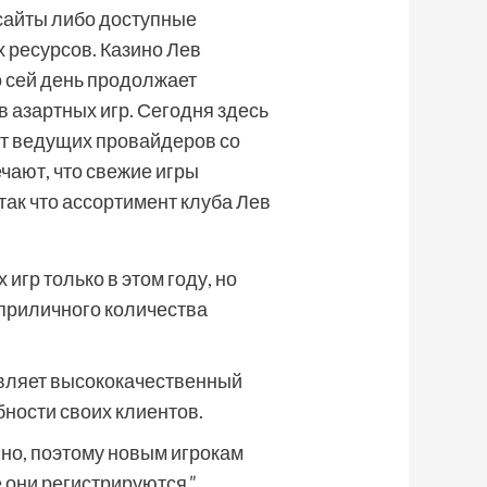
сайты либо доступные
 ресурсов. Казино Лев
по сей день продолжает
 азартных игр. Сегодня здесь
от ведущих провайдеров со
чают, что свежие игры
ак что ассортимент клуба Лев
игр только в этом году, но
приличного количества
тавляет высококачественный
бности своих клиентов.
ино, поэтому новым игрокам
 они регистрируются.”