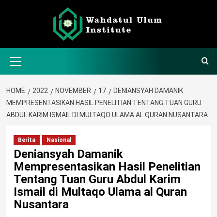
Skip
to
content
Primary
Menu
HOME
2022
NOVEMBER
17
DENIANSYAH DAMANIK
MEMPRESENTASIKAN HASIL PENELITIAN TENTANG TUAN GURU
ABDUL KARIM ISMAIL DI MULTAQO ULAMA AL QURAN NUSANTARA
Berita
Nasional
Deniansyah Damanik
Mempresentasikan Hasil Penelitian
Tentang Tuan Guru Abdul Karim
Ismail di Multaqo Ulama al Quran
Nusantara