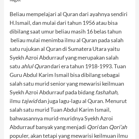
Beliau mempelajari al Quran dari ayahnya sendiri
H.Ismail, dan mulai dari tahun 1956 atau bisa
dibilang saat umur beliau masih 16 belas tahun
beliau mulai menimba ilmu al Quran pada salah
satu rujukan al Quran di Sumatera Utara yaitu
Syekh Azroi Abdurrauf yang merupakan salah
satu
ahlul Quran
dari era tahun 1918-1993. Tuan
Guru Abdul Karim Ismail bisa dibilang sebagai
salah satu murid senior yang mewarisi keilmuan
Syekh Azroi Abdurrauf pada bidang
fashahah,
ilmu
tajwid
dan juga lagu-lagu al Quran. Menurut
salah satu murid Tuan Abdul Karim Ismail,
bahwasannya murid-muridnya Syekh Azroi
Abdurrauf banyak yang menjadi
Qori
dan
Qori’ah
populer, akan tetapi yang mewarisi keilmuan ilmu