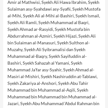
Amir al Mathwisi, Syekh Ali Hawa Ibrahim, Syekh
Sulaiman asy-Syahdawi asy-Syafii, Syekh Mustofa
al-Mihi, Syekh Ali al-Mihi al-Bashiri, Syekh Ismail,
Syekh Ali Ramli, Syekh Muhammad al Baqri,
Syekh Ahmad ar-Rasyidi, Syekh Mustofa bin
Abdurrahman al-Azmiri, Syekh Hijazi, Syekh Ali
bin Sulaiman al-Manasuri, Syekh Sulthon al-
Muzahy, Syekh Ali Syibramalisi dan Syekh
Muhammad al-Baqry, Syekh Sayifuddin al-
Bashiri, Syekh Sahazah al Yamani, Syekh
Muhammad Ja’far asy-Syahir, Syekh Ahmad al-
Masiri al-Mishiri, Syekh Nashiruddin at-Tablawi,
Syekh Zakariya al-Anshori, Syekh Abu Tahir
Muhammad bin Muhammad al-Aqili, Syekh
Muhammad bin Muhammad bin Muhammad al-
Jazari, Syekh Abu Muhammad ‘Abdul Rahman bin