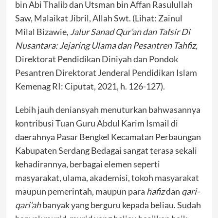
bin Abi Thalib dan Utsman bin Affan Rasulullah
Saw, Malaikat Jibril, Allah Swt. (Lihat: Zainul
Milal Bizawie,
Jalur Sanad Qur’an dan Tafsir Di
Nusantara: Jejaring Ulama dan Pesantren Tahfiz,
Direktorat Pendidikan Diniyah dan Pondok
Pesantren Direktorat Jenderal Pendidikan Islam
Kemenag RI: Ciputat, 2021, h. 126-127).
Lebih jauh deniansyah menuturkan bahwasannya
kontribusi Tuan Guru Abdul Karim Ismail di
daerahnya Pasar Bengkel Kecamatan Perbaungan
Kabupaten Serdang Bedagai sangat terasa sekali
kehadirannya, berbagai elemen seperti
masyarakat, ulama, akademisi, tokoh masyarakat
maupun pemerintah, maupun para
hafiz
dan
qari-
qari’ah
banyak yang berguru kepada beliau. Sudah