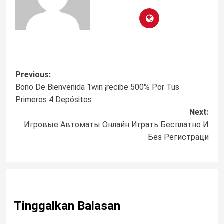
Post
Previous:
Bono De Bienvenida 1win ¡recibe 500% Por Tus
navigation
Primeros 4 Depósitos
Next:
Игровые Автоматы Онлайн Играть Бесплатно И
Без Регистраци
Tinggalkan Balasan