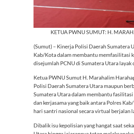
KETUA PWNU SUMUT: H. MARAH
(Sumut) – Kinerja Polisi Daerah Sumatera U
Kab/Kota dalam membantu memfasilitasi keg
disejumlah PCNU di Sumatera Utara layak d
Ketua PWNU Sumut H. Marahalim Harahap
Polisi Daerah Sumatera Utara maupun berb
Sumatera Utara dalam membantu fasilitasi k
dan kerjasama yang baik antara Polres Kab
hari santri nasional secara virtual berjalan l
Dibalik isu kepolisian yang hangat saat sek
Utara hingga jajarannya tetap melaksanakan