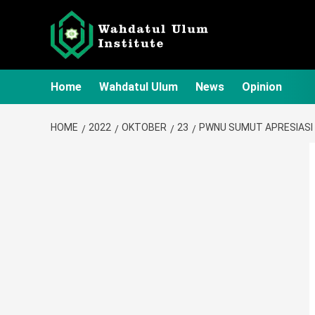
Skip
to
content
Home
Wahdatul Ulum
News
Opinion
HOME
2022
OKTOBER
23
PWNU SUMUT APRESIASI 