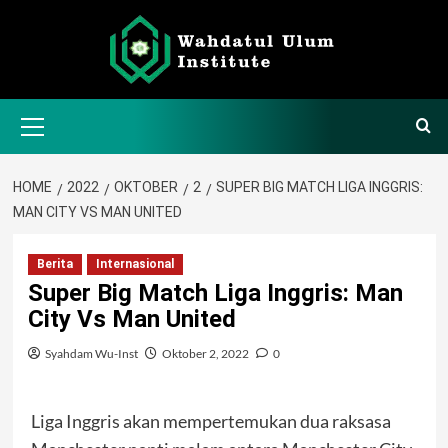
Skip
to
content
Primary
Menu
HOME
2022
OKTOBER
2
SUPER BIG MATCH LIGA INGGRIS:
MAN CITY VS MAN UNITED
Berita
Internasional
Super Big Match Liga Inggris: Man
City Vs Man United
Syahdam Wu-Inst
Oktober 2, 2022
0
Liga Inggris akan mempertemukan dua raksasa