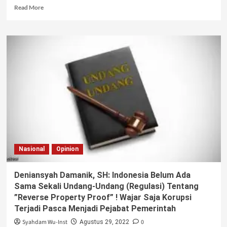
Read
Read More
more
about
Pin-
up
Casino
Giriş
Azərbaycan
Onlayn
Casin
Nasional
Opinion
Deniansyah Damanik, SH: Indonesia Belum Ada
Sama Sekali Undang-Undang (Regulasi) Tentang
”Reverse Property Proof” ! Wajar Saja Korupsi
Terjadi Pasca Menjadi Pejabat Pemerintah
Syahdam Wu-Inst
0
Agustus 29, 2022